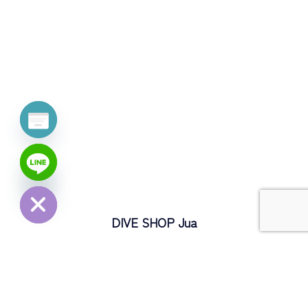
30代女性/東京都/販売職
S 様
Q. ダイビングを始める前は、どんな気持ちや不安がありました
か？
A. マリンアクティビティ等でも経験したことがなかった為全く
y
t
の未知でした。どんな景色が見られるのかという期待と自分に
a
h
も出来るのかという不安な気持ちが入り交じっていました。
c
e
d
i
Q. 実際に体験してみて、どう感じましたか？
H
A. 今まで経験したことのない浮遊感と海中の景色がまるで異世
界にいるかのような感覚でとても感動しました。
DIVE SHOP Jua
Q. スタッフやショップの対応はいかがでしたか？
住所 :〒136-0072 東京都江東区大島2-3-14 東洋産業2階
A. 海に潜る直前とても緊張して不安になってしまったのです
住吉駅から
が、落ち着くまで優しく声をかけながら待って下さったので無
半蔵門線＆都営新宿線 住吉駅 A3出口から徒歩8分
事ダイビングを楽しむことが出来ました。ダイビングの際はも