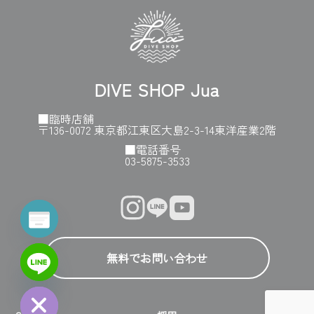
DIVE SHOP Jua
■臨時店舗
〒136-0072 東京都江東区大島2-3-14東洋産業2階
■️電話番号
03-5875-3533
y
t
a
h
c
e
無料でお問い合わせ
d
i
H