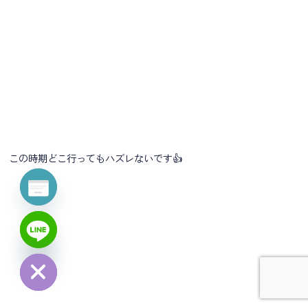
この時期どこ行ってもハズレないです👍
y
t
a
h
c
e
d
i
H