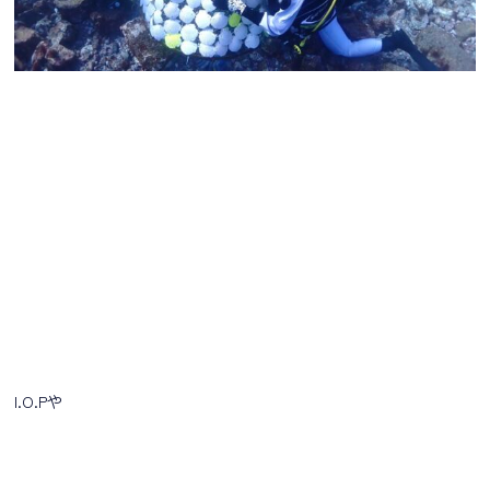
I.O.Pや