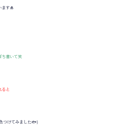
ます🎍
ぼち書いて笑
れると
色つけてみました🐟)