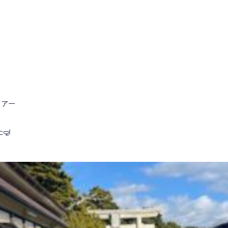
ツアー
🤿