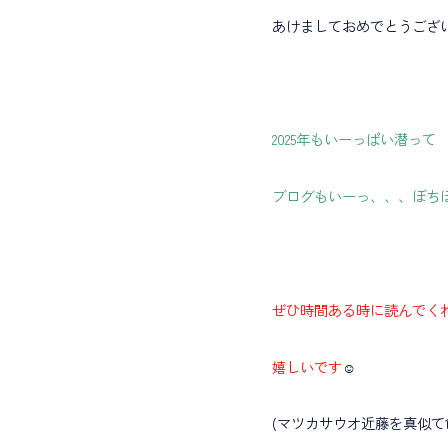
あけましておめでとうござい
2025年もいーっぱい潜って
ブログもいーっ、、、ぼち
ぜひ時間ある時に読んでく
嬉しいです
☺️
(マツカサウオ近藤を真似て