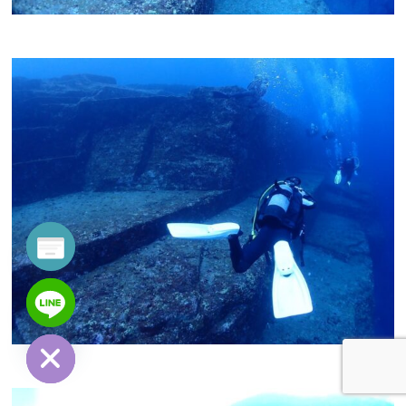
y
t
a
h
c
e
d
i
H